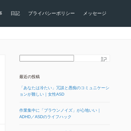
事
日記
プライバシーポリシー
メッセージ
記
事
を
さ
最近の投稿
が
す
「あなたは冷たい」冗談と愚痴のコミュニケーシ
ョンが難しい｜女性ASD
作業集中に「ブラウンノイズ」が心地いい｜
ADHD／ASDのライフハック