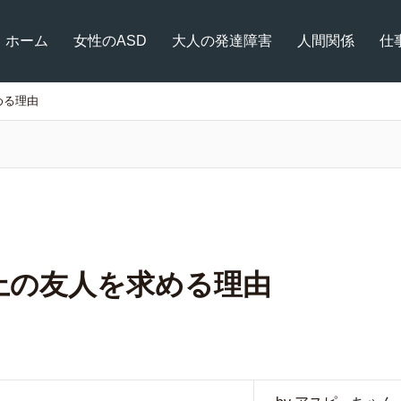
ホーム
女性のASD
大人の発達障害
人間関係
仕
める理由
上の友人を求める理由